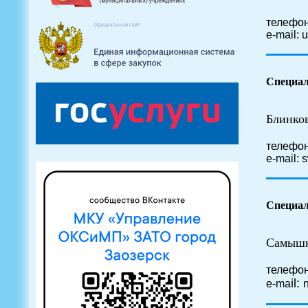
телефон
e-mail: 
Специал
Блинко
телефон
e-mail:
Специал
Самышк
телефон
il:
e-ma