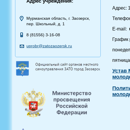
Адрес учреждения:
Адрес: 1
Телефон:
Мурманская область, г. Заозерск,
пер. Школьный, д. 1
E-mail:
8 (81556) 3-16-08
График 
uprobr@zatozaozersk.ru
понедел
пятница
Устав 
молод
Полити
молод