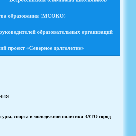
тва образования (МСОКО)
руководителей образовательных организаций
ий проект «Северное долголетие»
ния
ьтуры, спорта и молодежной политики ЗАТО город