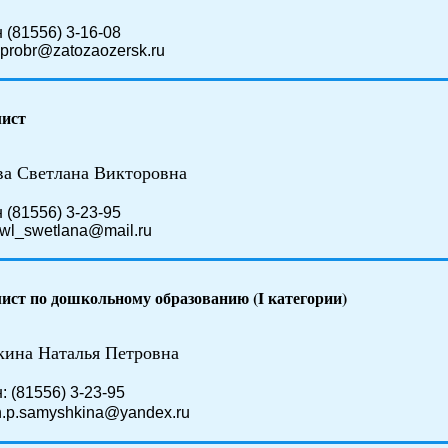
 (81556) 3-16-08
uprobr@zatozaozersk.ru
ист
ва Светлана Викторовна
 (81556) 3-23-95
 swl_swetlana@mail.ru
ист по дошкольному образованию (I категории)
ина Наталья Петровна
: (81556) 3-23-95
n.p.samyshkina@yandex.ru