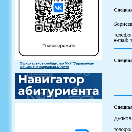
Специали
Борисе
телефон
e-mail:
Специал
Официальное сообщество МКУ "Управление
ОКСиМП" в социальных сетях
Специал
Дьяков
телефон