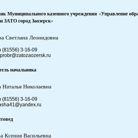
ик Муниципального казенного учреждения
Управление обра
«
и ЗАТО город Заозерск
»
ва Светлана Леонидовна
 (81556) 3-16-09
uprobr@zatozaozersk.ru
тель начальника
а Наталья Николаевна
 (81556) 3-16-09
 tasha41@yandex.ru
товед
ва Ксения Васильевна