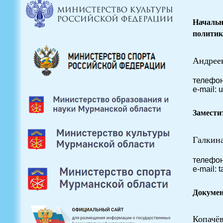
Начальн
политик
Андрее
телефон
e-mail: 
Замести
Галкин
телефон
e-mail:
Докумен
Копачё